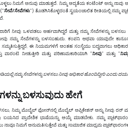
ಳ್ಳಲು ನಿಮಗೆ ಅನುವು ಮಾಡುತ್ತದೆ. ನಿಮ್ಮ ಆದ್ಯತೆಯ ಕಂಟೆಂಟ್ ಅನ್ನು ನಾವು ಅರ್
 ("
ಸೇವೆ/ಸೇವೆಗಳು
") ತೊಡಗಿಸಿಕೊಳ್ಳದಂತೆ ಸ್ವಯಂಚಾಲಿತ ರೀತಿಯಲ್ಲಿ ನಮ್ಮ ಪ್ಲಾ
ವೆ.
 ಕರಾರಿಗೆ ನೀವು ಒಳಪಡಲು ಅರ್ಹವಾಗಿದ್ದರೆ ಮತ್ತು ನಮ್ಮ ಸೇವೆಗಳನ್ನು ಬಳಸಲ
 ನೀವು ನಮ್ಮ ಸೇವೆಗಳನ್ನು ಬಳಸಬಹುದು. ಕಂಪನಿ ಅಥವಾ ಯಾವುದೇ ಕಾನೂನಾತ
ಸಮ್ಮತಿಸುತ್ತಿದ್ದರೆ, ಈ ನಿಯಮಗಳಿಗೆ ಅಂತಹ ಸಂಸ್ಥೆಯು ಬದ್ಧವಾಗಲು ಅಧಿಕಾರ
 ಮತ್ತು ವಾರಂಟಿ ನೀಡುತ್ತೀರಿ ಮತ್ತು ಪರಿಣಾಮಕಾರಿಯಾಗಿ "
ನೀವು
" ಮತ್ತು "
ನಿಮ್
ಿಯಲ್ಲಿ ನಮ್ಮ ಸೇವೆಗಳನ್ನು ಬಳಸಲು ನೀವು ಅಧಿಕಾರ ಹೊಂದಿದ್ದೀರಿ ಎಂದು ದಯವಿ
ೆಗಳನ್ನು ಬಳಸುವುದು ಹೇಗೆ
ಸಲು, ನಿಮ್ಮ ಮೊಬೈಲ್‌ ಫೋನ್‌ನಲ್ಲಿ ಮೊಬೈಲ್ ಅಪ್ಲಿಕೇಶನ್ ಅನ್ನು ನೀವು ರನ್ 
ಯಸಿದ ಪ್ರಾದೇಶಿಕ ಭಾಷೆಯನ್ನು ಆಯ್ಕೆ ಮಾಡಬೇಕು. ನಮ್ಮ ಪ್ಲಾಟ್‌ಫಾರಂನ
ನಾವೂ ನಿಮಗೆ ಅನುಮತಿಸುತ್ತೇವೆ ಮತ್ತು ಸಾಮಾಜಿಕ ಮಾಧ್ಯಮ ಪ್ಲಾಟ್‌ಫಾರಂಗಳಾ