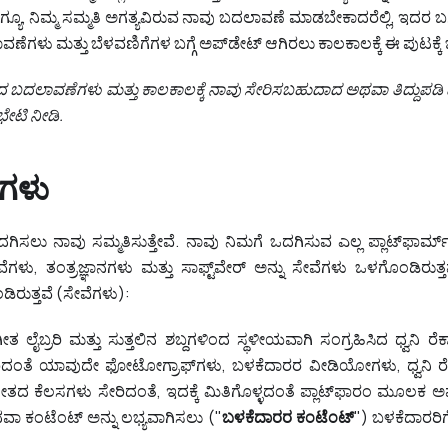
ೂ, ನಿಮ್ಮ ಸಮ್ಮತಿ ಅಗತ್ಯವಿರುವ ನಾವು ಬದಲಾವಣೆ ಮಾಡಬೇಕಾದರೆಲ್ಲಿ, ಇದರ ಬಗ್ಗೆ ನ
ವಣೆಗಳು ಮತ್ತು ಬೆಳವಣಿಗೆಗಳ ಬಗ್ಗೆ ಅಪ್‌ಡೇಟ್ ಆಗಿರಲು ಕಾಲಕಾಲಕ್ಕೆ ಈ ಪುಟಕ್ಕೆ ಭೇ
ದಲಾವಣೆಗಳು ಮತ್ತು ಕಾಲಕಾಲಕ್ಕೆ ನಾವು ಸೇರಿಸಬಹುದಾದ ಅಥವಾ ತಿದ್ದುಪಡ
ೇಟಿ ನೀಡಿ.
ೆಗಳು
ಗಿಸಲು ನಾವು ಸಮ್ಮತಿಸುತ್ತೇವೆ. ನಾವು ನಿಮಗೆ ಒದಗಿಸುವ ಎಲ್ಲ ಪ್ಲಾಟ್‌ಫಾರ್ಮ್ ಉ
ೇವೆಗಳು, ತಂತ್ರಜ್ಞಾನಗಳು ಮತ್ತು ಸಾಫ್ಟ್‌ವೇರ್‌ ಅನ್ನು ಸೇವೆಗಳು ಒಳಗೊಂಡಿರ
ರುತ್ತವೆ (ಸೇವೆಗಳು):
ೀತ ಲೈಬ್ರರಿ ಮತ್ತು ಸುತ್ತಲಿನ ಶಬ್ದಗಳಿಂದ ಸ್ಥಳೀಯವಾಗಿ ಸಂಗ್ರಹಿಸಿದ ಧ್ವನಿ ರೆ
ತೆ ಯಾವುದೇ ಫೋಟೋಗ್ರಾಫ್‌ಗಳು, ಬಳಕೆದಾರರ ವೀಡಿಯೋಗಳು, ಧ್ವನಿ ರೆಕಾರ್
ದ ಕೆಲಸಗಳು ಸೇರಿದಂತೆ, ಇದಕ್ಕೆ ಮಿತಿಗೊಳ್ಳದಂತೆ ಪ್ಲಾಟ್‌ಫಾರಂ ಮೂಲಕ
ಾ ಕಂಟೆಂಟ್ ಅನ್ನು ಲಭ್ಯವಾಗಿಸಲು ("
ಬಳಕೆದಾರರ ಕಂಟೆಂಟ್‌
") ಬಳಕೆದಾರರಿಗ