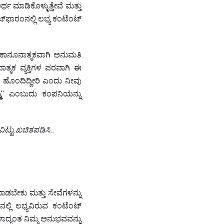
ಥ ಮಾಡಿಕೊಳ್ಳುತ್ತೇವೆ ಮತ್ತು
ಟ್‌ಫಾರಂನಲ್ಲಿ ಲಭ್ಯ ಕಂಟೆಂಟ್
ು ಕಾನೂನಾತ್ಮಕವಾಗಿ ಅನುಮತಿ
್ಮಕ ವ್ಯಕ್ತಿಗಳ ಪರವಾಗಿ ಈ
 ಹೊಂದಿದ್ದೀರಿ ಎಂದು ನೀವು
ಮ
" ಎಂಬುದು ಕಂಪನಿಯನ್ನು
ಟ್ಟು ಖಚಿತಪಡಿಸಿ..
ಮಾಡಬೇಕು ಮತ್ತು ಸೇವೆಗಳನ್ನು
ಲ್ಲಿ ಲಭ್ಯವಿರುವ ಕಂಟೆಂಟ್
ದ್ಯಂತ ನಿಮ್ಮ ಅನುಭವವನ್ನು