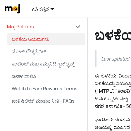
ಕನ್ನಡ
Moj Policies
ಬಳಕೆ
ಬಳಕೆಯ ನಿಯಮಗಳು
ಮೋಜ್ ಗೌಪ್ಯತೆ ನೀತಿ
Last updated:
ಕಂಟೆಂಟ್ ಮತ್ತು ಕಮ್ಯುನಿಟಿ ಗೈಡ್​ಲೈನ್ಸ್
ಈ ಬಳಕೆಯ ನಿಯಮ
ಚೀರ್ಸ್ ಪಾಲಿಸಿ
ಬಳಕೆಯನ್ನು ನಿಯಂತ್ರಿಸ
Watch to Earn Rewards Terms
("
MTPL
", "
ಕಂಪನಿ
ಟವರ್ ಸ್ಮಾರ್ಟ್‌ವರ್ಕ
ಖಾತೆ ಡಿಲೀಟ್ ಮಾಡುವ ನೀತಿ - FAQs
ನಗರ, ಕರ್ನಾಟಕ - 5
ಭಾರತೀಯ ದಂಡ ಸಂಹಿತೆ
ಅಡಿಯಲ್ಲಿ ರೂಪಿಸಿ