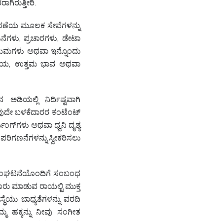
ಗಿರುತ್ತೀರಿ.
ಹರಣೆಯ ಮೂಲಕ ಸೇವೆಗಳನ್ನು
ಜನೆಗಳು, ಪ್ರಚಾರಗಳು, ಡೇಟಾ
 ನಿಯಮಗಳು ಅಥವಾ ಇನ್ನೊಂದು
 ಆದಾಯ, ಉತ್ತಮ ಭಾವ ಅಥವಾ
ಿಯಲ್ಲಿ ನಿರ್ದಿಷ್ಟವಾಗಿ
ಾವುದೇ ಬಳಕೆದಾರರ ಕಂಟೆಂಟ್
ಂಗ್‌ಗಳು ಅಥವಾ ಧ್ವನಿ ದೃಶ್ಯ
ಗಣನೆಗಳನ್ನು ಸ್ವೀಕರಿಸಲು
ಗಳ ಸಂಘಟನೆಯೊಂದಿಗೆ ಸಂಬಂಧ
ು ಮಾಡುವ ರಾಯಲ್ಟಿ ಮುಕ್ತ
ಂಸ್ಥೆಯು ಬಾಧ್ಯತೆಗಳನ್ನು ವರದಿ
ಮ್ಮ ಹಕ್ಕನ್ನು ನೀವು ಸಂಗೀತ