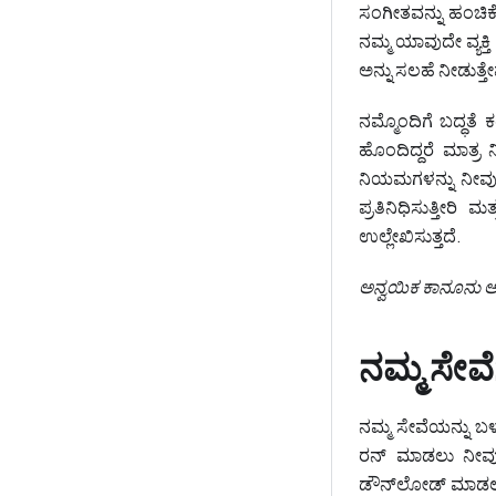
ಸಂಗೀತವನ್ನು ಹಂಚಿಕೊ
ನಮ್ಮ ಯಾವುದೇ ವ್ಯಕ್ತಿ
ಅನ್ನು ಸಲಹೆ ನೀಡುತ್ತೇ
ನಮ್ಮೊಂದಿಗೆ ಬದ್ಧತೆ
ಹೊಂದಿದ್ದರೆ ಮಾತ್ರ
ನಿಯಮಗಳನ್ನು ನೀವು 
ಪ್ರತಿನಿಧಿಸುತ್ತೀರಿ
ಉಲ್ಲೇಖಿಸುತ್ತದೆ.
ಅನ್ವಯಿಕ ಕಾನೂನು ಅಡ
ನಮ್ಮ ಸೇವ
ನಮ್ಮ ಸೇವೆಯನ್ನು ಬಳ
ರನ್ ಮಾಡಲು ನೀವು ಬ
ಡೌನ್‌ಲೋಡ್ ಮಾಡಲು 