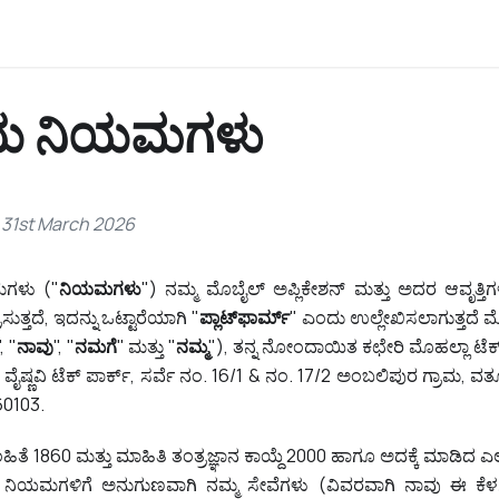
ಯ ನಿಯಮಗಳು
 31st March 2026
ಗಳು ("
ನಿಯಮಗಳು
") ನಮ್ಮ ಮೊಬೈಲ್ ಅಪ್ಲಿಕೇಶನ್ ಮತ್ತು ಅದರ ಆವೃತ್ತಿಗಳ
ುತ್ತದೆ, ಇದನ್ನು ಒಟ್ಟಾರೆಯಾಗಿ "
ಪ್ಲಾಟ್‌ಫಾರ್ಮ್
" ಎಂದು ಉಲ್ಲೇಖಿಸಲಾಗುತ್ತದೆ ಮೊಹ
", "
ನಾವು
", "
ನಮಗೆ
" ಮತ್ತು "
ನಮ್ಮ
"), ತನ್ನ ನೋಂದಾಯಿತ ಕಛೇರಿ ಮೊಹಲ್ಲಾ ಟೆಕ್ ಪ
್ಸ್, ವೈಷ್ಣವಿ ಟೆಕ್ ಪಾರ್ಕ್, ಸರ್ವೆ ನಂ. 16/1 & ನಂ. 17/2 ಅಂಬಲಿಪುರ ಗ್ರಾಮ
60103.
 1860 ಮತ್ತು ಮಾಹಿತಿ ತಂತ್ರಜ್ಞಾನ ಕಾಯ್ದೆ 2000 ಹಾಗೂ ಅದಕ್ಕೆ ಮಾಡಿದ ಎಲ್
ದ ನಿಯಮಗಳಿಗೆ ಅನುಗುಣವಾಗಿ ನಮ್ಮ ಸೇವೆಗಳು (ವಿವರವಾಗಿ ನಾವು ಈ ಕೆಳಗೆ