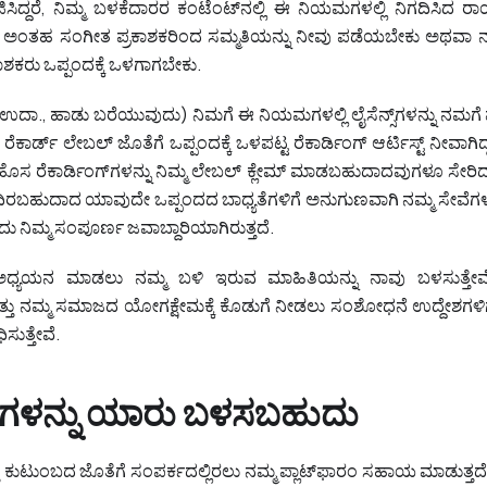
ಸಿದ್ದರೆ, ನಿಮ್ಮ ಬಳಕೆದಾರರ ಕಂಟೆಂಟ್‌ನಲ್ಲಿ ಈ ನಿಯಮಗಳಲ್ಲಿ ನಿಗದಿಸಿದ ರಾಯಲ್ಟ
ತಹ ಸಂಗೀತ ಪ್ರಕಾಶಕರಿಂದ ಸಮ್ಮತಿಯನ್ನು ನೀವು ಪಡೆಯಬೇಕು ಅಥವಾ ನಮ
ಶಕರು ಒಪ್ಪಂದಕ್ಕೆ ಒಳಗಾಗಬೇಕು.
(ಉದಾ., ಹಾಡು ಬರೆಯುವುದು) ನಿಮಗೆ ಈ ನಿಯಮಗಳಲ್ಲಿ ಲೈಸೆನ್ಸ್‌ಗಳನ್ನು ನಮಗ
ಾರ್ಡ್ ಲೇಬಲ್‌ ಜೊತೆಗೆ ಒಪ್ಪಂದಕ್ಕೆ ಒಳಪಟ್ಟ ರೆಕಾರ್ಡಿಂಗ್ ಆರ್ಟಿಸ್ಟ್ ನೀವಾಗ
 ರೆಕಾರ್ಡಿಂಗ್‌ಗಳನ್ನು ನಿಮ್ಮ ಲೇಬಲ್‌ ಕ್ಲೇಮ್ ಮಾಡಬಹುದಾದವುಗಳೂ ಸೇರಿದಂತೆ
ಿರಬಹುದಾದ ಯಾವುದೇ ಒಪ್ಪಂದದ ಬಾಧ್ಯತೆಗಳಿಗೆ ಅನುಗುಣವಾಗಿ ನಮ್ಮ ಸೇವೆಗಳ ಬ
ು ನಿಮ್ಮ ಸಂಪೂರ್ಣ ಜವಾಬ್ದಾರಿಯಾಗಿರುತ್ತದೆ.
ಅಧ್ಯಯನ ಮಾಡಲು ನಮ್ಮ ಬಳಿ ಇರುವ ಮಾಹಿತಿಯನ್ನು ನಾವು ಬಳಸುತ್ತೇವೆ 
ತು ನಮ್ಮ ಸಮಾಜದ ಯೋಗಕ್ಷೇಮಕ್ಕೆ ಕೊಡುಗೆ ನೀಡಲು ಸಂಶೋಧನೆ ಉದ್ದೇಶಗಳಿಗ
ಸುತ್ತೇವೆ.
ವೆಗಳನ್ನು ಯಾರು ಬಳಸಬಹುದು
ತ್ತು ಕುಟುಂಬದ ಜೊತೆಗೆ ಸಂಪರ್ಕದಲ್ಲಿರಲು ನಮ್ಮ ಪ್ಲಾಟ್‌ಫಾರಂ ಸಹಾಯ ಮಾಡುತ್ತ