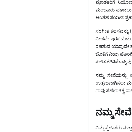
ಪ್ರಕಾಶಕರಿಗೆ ನಿಯೋಜಿ
ಮಂಜೂರು ಮಾಡಲು ಅಂ
ಅಂತಹ ಸಂಗೀತ ಪ್ರಕಾ
ಸಂಗೀತ ಕೆಲಸವನ್ನು 
ನೀಡದೇ ಇರಬಹುದು. ರೆಕ
ರಚಿಸುವ ಯಾವುದೇ ಹೊಸ
ಜೊತೆಗೆ ನೀವು ಹೊಂದ
ಖಚಿತಪಡಿಸಿಕೊಳ್ಳುವುದ
ನಮ್ಮ ಸೇವೆಯನ್ನು 
ಉತ್ತಮವಾಗಿಸಲು ಮತ್
ನಾವು ಸಹಭಾಗಿತ್ವ ಸಾಧಿ
ನಮ್ಮ ಸೇ
ನಿಮ್ಮ ಸ್ನೇಹಿತರು ಮ