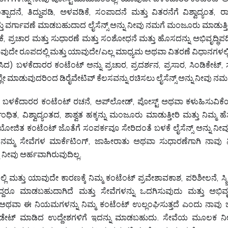
ಪಾದನೆ, ತಿದ್ದುಪಡಿ, ಅಳವಡಿಕೆ, ಸಂಪಾದನೆ ಮತ್ತು ವಿತರನೆಗೆ ವಿಶ್ವಾದ್ಯಂತ, ರಾ
ವರ್ಗಾವಣೆ ಮಾಡಬಹುದಾದ ಲೈಸೆನ್ಸ್‌ ಅನ್ನು ನೀವು ನಮಗೆ ಮಂಜೂರು ಮಾಡುತ್ತೀ
ಿಕೆ, ಪ್ರಚಾರ ಮತ್ತು ಸುಧಾರಣೆ ಮತ್ತು ಸಂಶೋಧನೆ ಮತ್ತು ಹೊಸದನ್ನು ಅಭಿವೃದ್ಧಿಪ
. ಯಾವುದೇ ರೂಪದಲ್ಲಿ ಮತ್ತು ಯಾವುದೇ/ಎಲ್ಲ ಮಾಧ್ಯಮ ಅಥವಾ ವಿತರಣೆ ವಿಧಾನಗಳಲ್ಲಿ
ಸಿದ) ಬಳಕೆದಾರರ ಕಂಟೆಂಟ್ ಅನ್ನು ಪ್ರಚಾರ, ಪ್ರದರ್ಶನ, ಪ್ರಸಾರ, ಸಿಂಡಿಕೇಟ್, 
ಪ್ಲೇ ಮಾಡುವುದರಿಂದ ಡಿರೈವೇಟಿವ್ ಕೆಲಸವನ್ನು ರಚಿಸಲು ಲೈಸೆನ್ಸ್ ಅನ್ನು ನೀವು ನಮಗೆ
ಕೆ, ಬಳಕೆದಾರರ ಕಂಟೆಂಟ್‌ ರಚನೆ, ಅಪ್‌ಲೋಡ್‌, ಪೋಸ್ಟ್ ಅಥವಾ ಕಳುಹಿಸುವಿಕೆಯ
ಿತ, ವಿಶ್ವಾದ್ಯಂತದ, ಶಾಶ್ವತ ಹಕ್ಕನ್ನು ಮಂಜೂರು ಮಾಡುತ್ತೀರಿ ಮತ್ತು ನಿಮ್ಮ ಹೆಸ
ಯೋಜಿತ ಕಂಟೆಂಟ್‌ ಜೊತೆಗೆ ಸಂಪರ್ಕವೂ ಸೇರಿದಂತೆ ಬಳಕೆ ಲೈಸೆನ್ಸ್ ಅನ್ನು ನೀವ
ನಮ್ಮ ಸೇವೆಗಳ ಮಾರ್ಕೆಟಿಂಗ್‌, ಜಾಹೀರಾತು ಅಥವಾ ಸುಧಾರಣೆಗಾಗಿ ನಾವು ನ
 ನೀವು ಅರ್ಹವಾಗಿರುವುದಿಲ್ಲ.
ತ್ತು ಯಾವುದೇ ಕಾರಣಕ್ಕೆ ನಿಮ್ಮ ಕಂಟೆಂಟ್‌ ಪ್ರವೇಶಾವಕಾಶ, ಪರಿಶೀಲನೆ, ಸ್ಕ್ರೀ
ಿದ್ದರೂ ಮಾಡಬಹುದಾಗಿದೆ ಮತ್ತು ಸೇವೆಗಳನ್ನು ಒದಗಿಸುವುದು ಮತ್ತು ಅಭಿವೃ
ಅಥವಾ ಈ ನಿಯಮಗಳನ್ನು ನಿಮ್ಮ ಕಂಟೆಂಟ್ ಉಲ್ಲಂಘಿಸುತ್ತದೆ ಎಂದು ನಾವು 
ಂಡೇಟ್ ಮಾಡಿದ ಉದ್ದೇಶಗಳಿಗೆ ಇದನ್ನು ಮಾಡಬಹುದು. ಸೇವೆಯ ಮೂಲಕ ನ