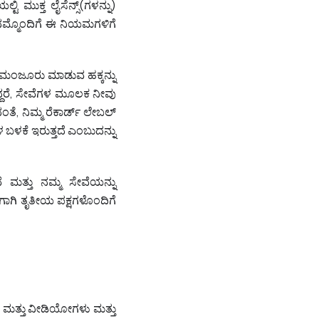
ಿ ಮುಕ್ತ ಲೈಸೆನ್ಸ್‌(ಗಳನ್ನು)
್ಮೊಂದಿಗೆ ಈ ನಿಯಮಗಳಿಗೆ
ೆ ಮಂಜೂರು ಮಾಡುವ ಹಕ್ಕನ್ನು
ಿದ್ದರೆ, ಸೇವೆಗಳ ಮೂಲಕ ನೀವು
, ನಿಮ್ಮ ರೆಕಾರ್ಡ್ ಲೇಬಲ್‌
ಳಕೆ ಇರುತ್ತದೆ ಎಂಬುದನ್ನು
ಮತ್ತು ನಮ್ಮ ಸೇವೆಯನ್ನು
ಾಗಿ ತೃತೀಯ ಪಕ್ಷಗಳೊಂದಿಗೆ
ದೆ ಮತ್ತು ವೀಡಿಯೋಗಳು ಮತ್ತು