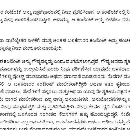
ಂಟೆಂಟ್ ಅನ್ನು ಪ್ಲಾಟ್‌ಫಾರಂನಲ್ಲಿ ನೀವು ಪ್ರಕಟಿಸಿದಾಗ, ಆ ಕಂಟೆಂಟ್‌ನಲ್
್ನು ನೀವು ಉಳಿಸಿಕೊಂಡಿರುತ್ತೀರಿ. ಆದಾಗ್ಯೂ, ಆ ಕಂಟೆಂಟ್ ಅನ್ನು ಬಳಸಲು ನಮಗ
ಾ ವಾಣಿಜ್ಯೇತರ ಬಳಕೆಗೆ ಮಾತ್ರ ಅಂತಹ ಬಳಕೆದಾರರ ಕಂಟೆಂಟ್ ಅನ್ನು ಹಂಚ
ಕ್ಕನ್ನೂ ನೀವು ಮಂಜೂರು ಮಾಡುತ್ತೀರಿ.
ಂಟೆಂಟ್ ಅನ್ನು ಗೌಪ್ಯವಲ್ಲದ್ದು ಎಂದು ಪರಿಗಣಿಸಲಾಗುತ್ತದೆ. ಗೌಪ್ಯ ಅಥವಾ ತೃ
ನೂನುಗಳನ್ನು ಉಲ್ಲಂಘಿಸಿದೆ ಎಂದು ನೀವು ಪರಿಗಣಿಸಿದ ಯಾವುದೇ ಬಳಕೆದಾರರ
ಳಲ್ಲಿ ಪೋಸ್ಟ್ ಮಾಡಬಾರದು ಅಥವಾ ವರ್ಗಾವಣೆ ಮಾಡಬಾರದು. ಸೇವೆಗಳ ಮ
ಸಿದರೆ, ಆ ಬಳಕೆದಾರರ ಕಂಟೆಂಟ್ ಮಾಲೀಕರಾಗಿದ್ದೀರಿ ಅಥವಾ ಇತರ ತೃತೀಯ ಪ
ಣೆ ಮಾಡಲು, ಸೇವೆಗಳಿಗೆ ಸಲ್ಲಿಸಲು ಮತ್ತು/ಅಥವಾ ಯಾವುದೇ ತೃತೀಯ ಪಕ್ಷದ 
ೇ ಭಾಗದ ಮಾಲೀಕರಿಂದ ಎಲ್ಲ ಅಗತ್ಯ ಅನುಮತಿಗಳು, ಅನುಮೋದನೆಗಳನ್ನು ಪಡ
ವು ಸಮ್ಮತಿಸುತ್ತಿರಿ ಮತ್ತು ಪ್ರತಿನಿಧಿಸುತ್ತೀರಿ. ನೀವು ಕೇವಲ ಧ್ವನಿ ರೆಕಾರ್ಡಿಂಗ್
ಡಿಂಗ್‌ನಲ್ಲಿ ಒಳಗೊಂಡ ಸಂಗೀತದ ಕೆಲಸಗಳಿಗೆ ಹಕ್ಕು ಹೊಂದಿಲ್ಲದಿದ್ದರೆ, ಸೇವೆ
ಲೀಕರಿಂದ ಎಲ್ಲ ಅನುಮತಿಗಳು, ಅನುಮೋದನೆಗಳು ಅಥವಾ ಅಧಿಕಾರವನ್ನು ಹ
ಿಂಗ್‌ಗಳನ್ನು ನೀವು ಪೋಸ್ಟ್‌ ಮಾಡುವಂತಿಲ್ಲ. ಯಾವುದೇ ಬಳಕೆದಾರರ ಕಂಟೆಂಟ್‌ ಅನ್