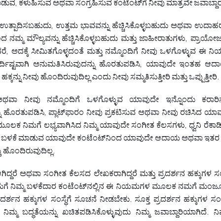
ುವ, ಕಳುಹಿಸುವ ಅಥವಾ ಸಂಗ್ರಹಿಸುವ ಕಂಟೆಂಟ್‌ಗೆ ನೀವು ಮಾತ್ರವೇ ಜವಾಬ್ದಾರರಾ
ಉತ್ಪಾದಿಸಬಹುದು, ಉತ್ತಮ ಭಾವವನ್ನು ಹೆಚ್ಚಿಸಿಕೊಳ್ಳಬಹುದು ಅಥವಾ ಉದಾ
 ನಮ್ಮ ಮೌಲ್ಯವನ್ನು ಹೆಚ್ಚಿಸಿಕೊಳ್ಳಬಹುದು ಮತ್ತು ಜಾಹೀರಾತುಗಳು, ಪ್ರಾಯೋ
ರೆ, ಅದಕ್ಕೆ ಸೀಮಿತಗೊಳ್ಳದಂತೆ ಮತ್ತು ನಮ್ಮೊಂದಿಗೆ ನೀವು ಒಳಗೊಳ್ಳುವ ಈ
 ನಿರ್ದಿಷ್ಟವಾಗಿ ಅನುಮತಿಸಿರುವುದನ್ನು ಹೊರತುಪಡಿಸಿ, ಯಾವುದೇ ಇಂತಹ
ಕ್ಕನ್ನು ನೀವು ಹೊಂದಿರುವುದಿಲ್ಲ ಎಂದು ನೀವು ಸಮ್ಮತಿಸುತ್ತೀರಿ ಮತ್ತು ಒಪ್ಪುತ್ತೀರಿ.
 ನೀವು ನಮ್ಮೊಂದಿಗೆ ಒಳಗೊಳ್ಳುವ ಯಾವುದೇ ಇನ್ನೊಂದು ಕರಾರಿನ ಅಡ
ು ಹೊರತುಪಡಿಸಿ, ಪ್ಲಾಟ್‌ಫಾರಂ ನೀವು ಪ್ರಕಟಿಸುವ ಅಥವಾ ನೀವು ರಚಿಸಿದ ಯ
ೂಲಕ ನಿಮಗೆ ಲಭ್ಯವಾಗಿಸಿದ ನಿಮ್ಮ ಯಾವುದೇ ಸಂಗೀತ ಕೆಲಸಗಳು, ಧ್ವನಿ ರೆಕಾರ್ಡಿ
ವು ಬಳಕೆ ಮಾಡುವ ಯಾವುದೇ ಕಂಟೆಂಟ್‌ನಿಂದ ಯಾವುದೇ ಆದಾಯ ಅಥವಾ ಇತರ ಪರಿ
 ಹೊಂದಿರುವುದಿಲ್ಲ.
ದ್ದರೆ ಅಥವಾ ಸಂಗೀತ ಕೆಲಸದ ಲೇಖಕರಾಗಿದ್ದರೆ ಮತ್ತು ಪ್ರದರ್ಶನ ಹಕ್ಕು
ನಮಗೆ ನಿಮ್ಮ ಬಳಕೆದಾರ ಕಂಟೆಂಟ್‌ನಲ್ಲಿನ ಈ ನಿಯಮಗಳ ಮೂಲಕ ನಮಗೆ ಮಂಜೂರ
್ಮ ಪ್ರದರ್ಶನ ಹಕ್ಕುಗಳ ಸಂಸ್ಥೆಗೆ ಸೂಚನೆ ನೀಡಬೇಕು. ಸೂಕ್ತ ಪ್ರದರ್ಶನ ಹಕ್ಕುಗಳ ಸ
ಮ್ಮ ಬದ್ಧತೆಯನ್ನು ಖಚಿತಪಡಿಸಿಕೊಳ್ಳುವುದು ನಿಮ್ಮ ಜವಾಬ್ದಾರಿಯಾಗಿದೆ. ನಿ