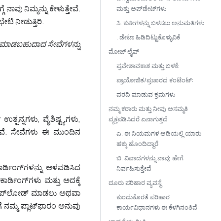
ಾವು ನಿಮ್ಮನ್ನು ಕೇಳುತ್ತೇವೆ.
ಮತ್ತು ಅಪ್‌ಡೇಟ್‌ಗಳು
ಟಿ ನೀಡುತ್ತಿರಿ.
ಸಿ. ಕುಕೀಗಳನ್ನು ಬಳಸಲು ಅನುಮತಿಗಳು
. ಡೇಟಾ ಹಿಡಿದಿಟ್ಟುಕೊಳ್ಳುವಿಕೆ
ಿ ಮಾಡಬಹುದಾದ ಸೇವೆಗಳನ್ನು
ಮೋಜ್ ಲೈವ್
ಪ್ರವೇಶಾವಕಾಶ ಮತ್ತು ಬಳಕೆ:
ಪ್ರಾಯೋಜಿತ/ಪ್ರಚಾರದ ಕಂಟೆಂಟ್:
ವರದಿ ಮಾಡುವ ಕ್ರಮಗಳು:
ನಮ್ಮ ಕರಾರು ಮತ್ತು ನೀವು ಅಸಮ್ಮತಿ
ತ್ಪನ್ನಗಳು, ವೈಶಿಷ್ಟ್ಯಗಳು,
ವ್ಯಕ್ತಪಡಿಸಿದರೆ ಏನಾಗುತ್ತದೆ
ುತ್ತವೆ. ಸೇವೆಗಳು ಈ ಮುಂದಿನ
ಎ. ಈ ನಿಯಮಗಳ ಅಡಿಯಲ್ಲಿ ಯಾರು
ಹಕ್ಕು ಹೊಂದಿದ್ದಾರೆ
ಬಿ. ವಿವಾದಗಳನ್ನು ನಾವು ಹೇಗೆ
ಕಾರ್ಡಿಂಗ್‌ಗಳನ್ನು ಅಳವಡಿಸಿದ
ನಿರ್ವಹಿಸುತ್ತೇವೆ
ಡಿಂಗ್‌ಗಳು ಮತ್ತು ಅದಕ್ಕೆ
ದೂರು ಪರಿಹಾರ ವ್ಯವಸ್ಥೆ
 ಅಪ್‌ಲೋಡ್‌ ಮಾಡಲು ಅಥವಾ
ಕುಂದುಕೊರತೆ ಪರಿಹಾರ
ೆ ನಮ್ಮ ಪ್ಲಾಟ್‌ಫಾರಂ ಅನುವು
ಕಾರ್ಯವಿಧಾನಗಳು ಈ ಕೆಳಗಿನಂತಿವೆ: