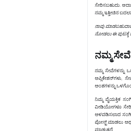
ಸೇರಿಸಬಹುದು. ಆದಾಗ್ಯ
ನಮ್ಮ ಇತ್ತೀಚಿನ ಬದಲಾ
ನಾವು ಮಾಡಬಹುದಾದ ಬ
ನೋಡಲು ಈ ಪುಟಕ್ಕೆ ಭ
ನಮ್ಮ ಸೇವ
ನಮ್ಮ ಸೇವೆಗಳನ್ನು ಒದ
ಅಪ್ಲಿಕೇಶನ್‌ಗಳು, ಸ
ಅಂಶಗಳನ್ನು ಒಳಗೊಂಡಿ
ನಿಮ್ಮ ವೈಯಕ್ತಿಕ ಸಂಗ
ವೀಡಿಯೋಗಳೂ ಸೇರಿದಂ
ಅಳವಡಿಸಲಾದ ಸಂಗೀತ
ಪೋಸ್ಟ್ ಮಾಡಲು ಅಥವ
ಮಾಡುತ್ತದೆ.