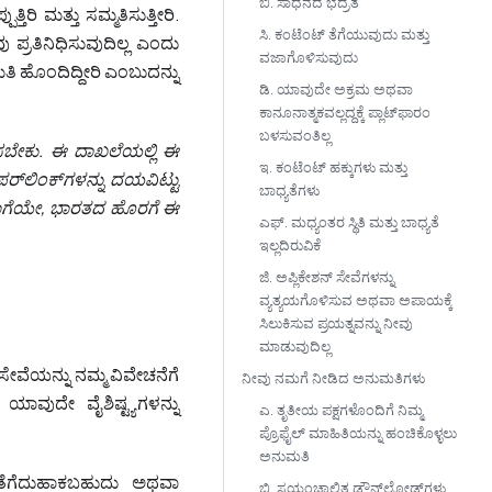
ಬಿ. ಸಾಧನದ ಭದ್ರತೆ
ರಿ ಮತ್ತು ಸಮ್ಮತಿಸುತ್ತೀರಿ.
ಸಿ. ಕಂಟೆಂಟ್ ತೆಗೆಯುವುದು ಮತ್ತು
ಪ್ರತಿನಿಧಿಸುವುದಿಲ್ಲ ಎಂದು
ವಜಾಗೊಳಿಸುವುದು
ತಿ ಹೊಂದಿದ್ದೀರಿ ಎಂಬುದನ್ನು
ಡಿ. ಯಾವುದೇ ಅಕ್ರಮ ಅಥವಾ
ಕಾನೂನಾತ್ಮಕವಲ್ಲದ್ದಕ್ಕೆ ಪ್ಲಾಟ್‌ಫಾರಂ
ಬಳಸುವಂತಿಲ್ಲ
ಿಸಬೇಕು. ಈ ದಾಖಲೆಯಲ್ಲಿ ಈ
ಇ. ಕಂಟೆಂಟ್ ಹಕ್ಕುಗಳು ಮತ್ತು
ರ್‌ಲಿಂಕ್‌ಗಳನ್ನು ದಯವಿಟ್ಟು
ಬಾಧ್ಯತೆಗಳು
 ಹಾಗೆಯೇ, ಭಾರತದ ಹೊರಗೆ ಈ
ಎಫ್‌. ಮಧ್ಯಂತರ ಸ್ಥಿತಿ ಮತ್ತು ಬಾಧ್ಯತೆ
ಇಲ್ಲದಿರುವಿಕೆ
ಜಿ. ಅಪ್ಲಿಕೇಶನ್ ಸೇವೆಗಳನ್ನು
ವ್ಯತ್ಯಯಗೊಳಿಸುವ ಅಥವಾ ಅಪಾಯಕ್ಕೆ
ಸಿಲುಕಿಸುವ ಪ್ರಯತ್ನವನ್ನು ನೀವು
ಮಾಡುವುದಿಲ್ಲ
ಸೇವೆಯನ್ನು ನಮ್ಮ ವಿವೇಚನೆಗೆ
ನೀವು ನಮಗೆ ನೀಡಿದ ಅನುಮತಿಗಳು
ಾವುದೇ ವೈಶಿಷ್ಟ್ಯಗಳನ್ನು
ಎ. ತೃತೀಯ ಪಕ್ಷಗಳೊಂದಿಗೆ ನಿಮ್ಮ
ಪ್ರೊಫೈಲ್ ಮಾಹಿತಿಯನ್ನು ಹಂಚಿಕೊಳ್ಳಲು
ಅನುಮತಿ
 ತೆಗೆದುಹಾಕಬಹುದು ಅಥವಾ
ಬಿ. ಸ್ವಯಂಚಾಲಿತ ಡೌನ್‌ಲೋಡ್‌ಗಳು